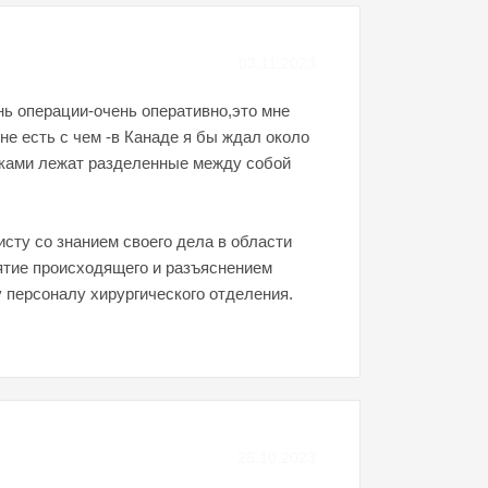
03.11.2023
нь операции-очень оперативно,это мне
не есть с чем -в Канаде я бы ждал около
есками лежат разделенные между собой
сту со знанием своего дела в области
иятие происходящего и разъяснением
персоналу хирургического отделения.
25.10.2023