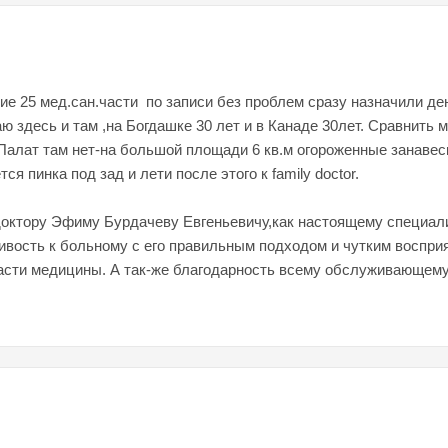
ние 25 мед.сан.части по записи без проблем сразу назначили де
здесь и там ,на Богдашке 30 лет и в Канаде 30лет. Сравнить м
.Палат там нет-на большой площади 6 кв.м огороженные занав
я пинка под зад и лети после этого к family doctor.
октору Эфиму Бурдачеву Евгеньевичу,как настоящему специали
ливость к больному с его правильным подходом и чутким воспр
асти медицины. А так-же благодарность всему обслуживающему 