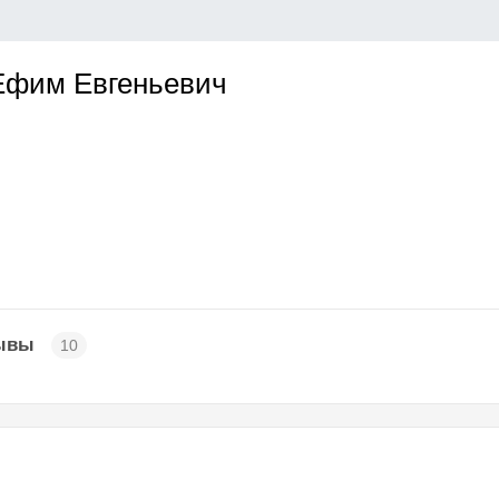
Ефим Евгеньевич
ывы
10