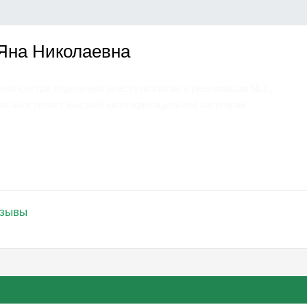
Яна Николаевна
ая сестра отделения анестезиологии и реанимации №2 ,
ра-анестезист высшей квалификационной категории
зывы