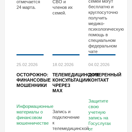
семей могут
отмечается
СВО и
бесплатно и
24 марта.
членов их
круглосуточно
семей.
получить
медико-
психологическую
помощь в
специальном
федеральном
чате
25.02.2026
18.02.2026
04.02.2026
ОСТОРОЖНО:
ТЕЛЕМЕДИЦИНСКИЕ
ДОВЕРЕННЫЙ
ФИНАНСОВЫЕ
КОНСУЛЬТАЦИИ
КОНТАКТ
МОШЕННИКИ
ЧРЕРЕЗ
MAX
Защитите
Информационные
свою
Запись и
материалы о
учетную
подключение
финансовом
запись на
к
мошенничестве
Госуслугах
телемедицинской
от