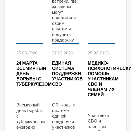
встречи, где
женщины
могут
поделиться
своим
опытом и
получить
поддержку.
25.03.2026
27.02.2026
25.02.2026
24 МАРТА
ЕДИНАЯ
МЕДИКО-
ВСЕМИРНЫЙ
СИСТЕМА
ПСИХОЛОГИЧЕСК
ДЕНЬ
ПОДДЕРЖКИ
ПОМОЩЬ
БОРЬБЫ С
УЧАСТНИКОВ
УЧАСТНИКАМ
ТУБЕРКУЛЕЗОМ
СВО
СВО И
ЧЛЕНАМ ИХ
СЕМЕЙ
Всемирный
QR -коды к
день борьбы
системе
Участники
с
единой
СВО и
туберкулезом
поддержки
члены их
ежегодно
участников