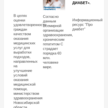
ДИАБЕТ».
В целях
Согласно
Информационный
оценки
данным
ресурс "Про
удовлетворенности
Всемирной
диабет"
граждан
организации
качеством
здравоохранения,
оказания
хроническим
медицинских
гепатитом С
услуг для
страдает
выработки
порядка €0
подходов,
млн.
направленных
человеке
на
мире.
улучшение
условий
оказания
медицинской
помощи,
министерством
здравоохранения
Новосибирской
области