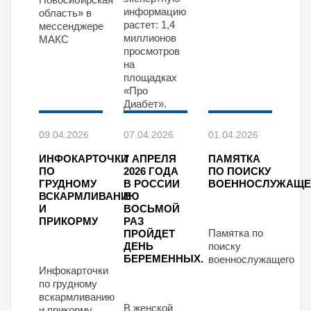
информацию
область» в
растет: 1,4
мессенджере
миллионов
МАКС
просмотров
на
площадках
«Про
Диабет».
09.04.2026
07.04.2026
01.04.2026
ИНФОКАРТОЧКИ
7 АПРЕЛЯ
ПАМЯТКА
ПО
2026 ГОДА
ПО ПОИСКУ
ГРУДНОМУ
В РОССИИ
ВОЕННОСЛУЖАЩЕ
ВСКАРМЛИВАНИЮ
В
И
ВОСЬМОЙ
ПРИКОРМУ
РАЗ
Памятка по
ПРОЙДЕТ
ДЕНЬ
поиску
БЕРЕМЕННЫХ.
военнослужащего
Инфокарточки
по грудному
вскармливанию
В женской
и прикорму