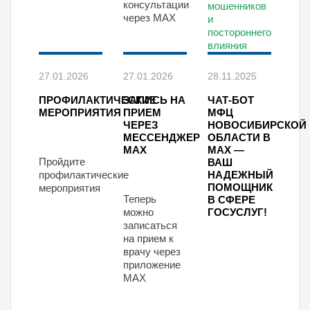
консультации
мошенников
через MAX
и
постороннего
влияния
27.01.2026
27.01.2026
28.11.2025
ПРОФИЛАКТИЧЕСКИЕ
ЗАПИСЬ НА
ЧАТ-БОТ
МЕРОПРИЯТИЯ
ПРИЕМ
МФЦ
ЧЕРЕЗ
НОВОСИБИРСКОЙ
МЕССЕНДЖЕР
ОБЛАСТИ В
МАХ
МАХ —
Пройдите
ВАШ
профилактические
НАДЕЖНЫЙ
ПОМОЩНИК
мероприятия
Теперь
В СФЕРЕ
можно
ГОСУСЛУГ!
записаться
на прием к
врачу через
приложение
МАХ