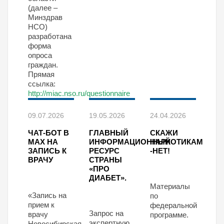
(далее –
Минздрав
НСО)
разработана
форма
опроса
граждан.
Прямая
ссылка:
http://miac.nso.ru/questionnaire
09.07.2026
19.05.2026
24.04.2026
ЧАТ-БОТ В
ГЛАВНЫЙ
СКАЖИ
МАХ НА
ИНФОРМАЦИОННЫЙ
НАРКОТИКАМ
ЗАПИСЬ К
РЕСУРС
-НЕТ!
ВРАЧУ
СТРАНЫ
«ПРО
ДИАБЕТ».
Материалы
«Запись на
по
прием к
федеральной
Запрос на
врачу
программе.
экспертную
Новосибирская