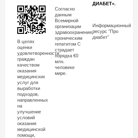
ДИАБЕТ».
Согласно
данным
Всемирной
Информационный
организации
ресурс "Про
здравоохранения,
диабет"
хроническим
В целях
гепатитом С
оценки
страдает
удовлетворенности
порядка €0
граждан
млн.
качеством
человеке
оказания
мире.
медицинских
услуг для
выработки
подходов,
направленных
на
улучшение
условий
оказания
медицинской
помощи,