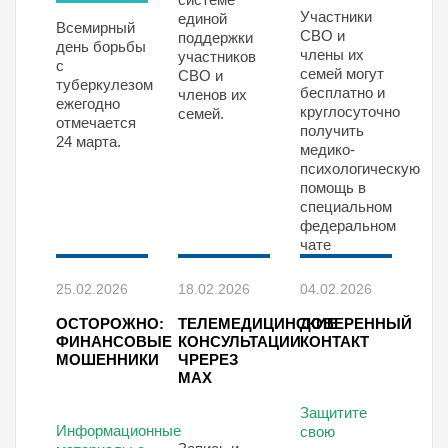
Участники
единой
Всемирный
СВО и
поддержки
день борьбы
члены их
участников
с
семей могут
СВО и
туберкулезом
бесплатно и
членов их
ежегодно
круглосуточно
семей.
отмечается
получить
24 марта.
медико-
психологическую
помощь в
специальном
федеральном
чате
25.02.2026
18.02.2026
04.02.2026
ОСТОРОЖНО:
ТЕЛЕМЕДИЦИНСКИЕ
ДОВЕРЕННЫЙ
ФИНАНСОВЫЕ
КОНСУЛЬТАЦИИ
КОНТАКТ
МОШЕННИКИ
ЧРЕРЕЗ
MAX
Защитите
Информационные
свою