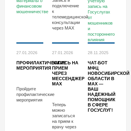
Запись и
материалы о
учетную
подключение
финансовом
запись на
к
мошенничестве
Госуслугах
телемедицинской
от
консультации
мошенников
через MAX
и
постороннего
влияния
27.01.2026
27.01.2026
28.11.2025
ПРОФИЛАКТИЧЕСКИЕ
ЗАПИСЬ НА
ЧАТ-БОТ
МЕРОПРИЯТИЯ
ПРИЕМ
МФЦ
ЧЕРЕЗ
НОВОСИБИРСКОЙ
МЕССЕНДЖЕР
ОБЛАСТИ В
МАХ
МАХ —
Пройдите
ВАШ
профилактические
НАДЕЖНЫЙ
ПОМОЩНИК
мероприятия
Теперь
В СФЕРЕ
можно
ГОСУСЛУГ!
записаться
на прием к
врачу через