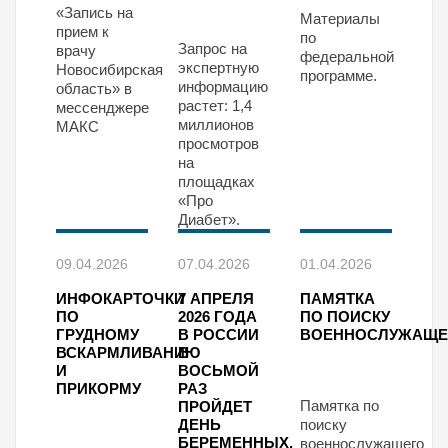
«Запись на
Материалы
прием к
по
Запрос на
врачу
федеральной
экспертную
Новосибирская
программе.
информацию
область» в
растет: 1,4
мессенджере
миллионов
МАКС
просмотров
на
площадках
«Про
Диабет».
09.04.2026
07.04.2026
01.04.2026
ИНФОКАРТОЧКИ
7 АПРЕЛЯ
ПАМЯТКА
ПО
2026 ГОДА
ПО ПОИСКУ
ГРУДНОМУ
В РОССИИ
ВОЕННОСЛУЖАЩЕ
ВСКАРМЛИВАНИЮ
В
И
ВОСЬМОЙ
ПРИКОРМУ
РАЗ
Памятка по
ПРОЙДЕТ
ДЕНЬ
поиску
БЕРЕМЕННЫХ.
военнослужащего